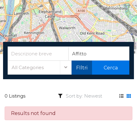
Leaflet
|
©
OpenStreetMap
contributors
All Categories
FIltri
Cerca
0 Listings
Results not found