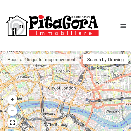
Require 2 finger for map movement
Search by Drawing
+
−