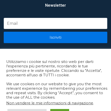
Newsletter
Iscriviti
Utilizziamo i cookie sul nostro sito web per darti
l'esperienza più pertinente, ricordando le tue
Copyright © 2021 Immobiliare Pitagora di Adriana FABBRI
preferenze e le visite ripetute. Cliccando su "Accetta",
Via Guerrazzi 7, 61122 PESARO PU
acconsenti all'uso di TUTTI i cookie.
We use cookies on our website to give you the most
relevant experience by remembering your preferences
and repeat visits. By clicking “Accept”, you consent to
the use of ALL the cookies.
Non vendere le mie informazioni di navigazione
.