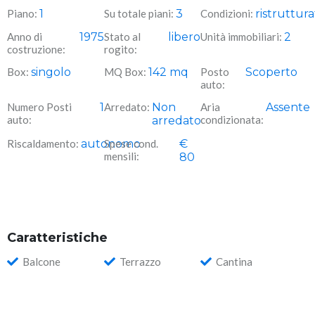
Piano:
1
Su totale piani:
3
Condizioni:
ristruttur
Anno di
1975
Stato al
libero
Unità immobiliari:
2
costruzione:
rogito:
Box:
singolo
MQ Box:
142
mq
Posto
Scoperto
auto:
Numero Posti
1
Arredato:
Non
Aria
Assente
auto:
condizionata:
arredato
Riscaldamento:
autonomo
Spese cond.
€
mensili:
80
Caratteristiche
Balcone
Terrazzo
Cantina